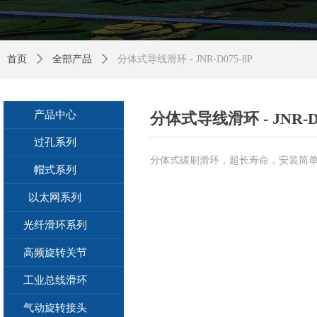
首页
ꄲ
全部产品
ꄲ
分体式导线滑环 - JNR-D075-8P
产品中心
分体式导线滑环 - JNR-D0
过孔系列
分体式碳刷滑环，超长寿命，安装简
帽式系列
以太网系列
光纤滑环系列
高频旋转关节
工业总线滑环
气动旋转接头