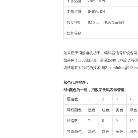
工作温度
-30℃~80℃
工作湿度
0~85% RH
转动扭矩
0.1N.m；+0.03N.m/6路
防护等级
如果用于伺服电机功率、编码器信号和设备网，profin
如果用于IP65或IP68，高温250度，指定连
详情请联系我们的技术团队 ：jndnlink@163.com
颜色代码排序：
6种颜色为一组，用数字代码表示管道
。
通路数
1
2
3
4
导线颜色
黑色
红色
黄色
绿色
通路数
7
8
9
10
导线颜色
黑色
红色
黄色
绿色